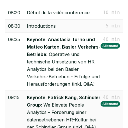
08:20
Début de la vidéoconférence
10 min
08:30
Introductions
5 min
08:35
Keynote: Anastasia Torno und
40 min
Allemand
Matteo Karten, Basler Verkehrs-
Betriebe:
Operative und
technische Umsetzung von HR
Analytics bei den Basler
Verkehrs-Betrieben - Erfolge und
Herausforderungen (inkl. Q&A)
09:15
Keynote: Patrick Kang, Schindler
40 min
Allemand
Group:
We Elevate People
Analytics - Förderung einer
datengetriebenen HR-Kultur bei
der Schindler Group (inkl. Q&A)