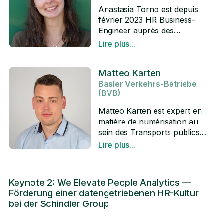
Anastasia Torno est depuis
février 2023 HR Business-
Engineer auprès des
Transports publics bâlois
Lire plus...
(BVB). Dans cette fonction,
LinkedIn
elle a pris la responsabilité
Matteo Karten
technique dans le domaine
Basler Verkehrs-Betriebe
des RH pour la gestion des
(BVB)
processus et des projets ainsi
que pour les applications
Matteo Karten est expert en
informatiques. Auparavant,
matière de numérisation au
elle était spécialiste HR-IT &
sein des Transports publics
HR Analytics et était
bâlois (BVB). Entré en 2020
Lire plus...
notamment chargée de la
comme étudiant salarié dans
LinkedIn
préparation et de la
le domaine de la science des
plausibilisation des données
données, il est aujourd'hui
RH. Anastasia Torno a rejoint
Keynote 2: We Elevate People Analytics —
responsable de la solution BI
les Transports publics bâlois
Förderung einer datengetriebenen HR-Kultur
Qlik Sense en tant que
en janvier 2021. En tant que
bei der Schindler Group
Product Owner. Du point de
stagiaire, elle a soutenu les