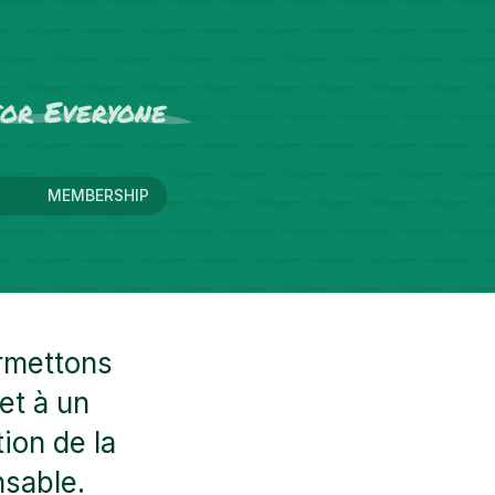
for
Everyone
MEMBERSHIP
ermettons
et à un
ion de la
nsable.