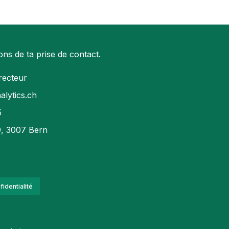
ns de ta prise de contact.
recteur
lytics.ch
5
9, 3007 Bern
fidentialité