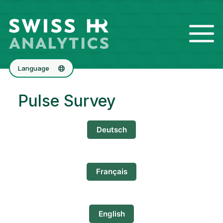
Language
Français
Pulse Survey
English
Deutsch
Français
English