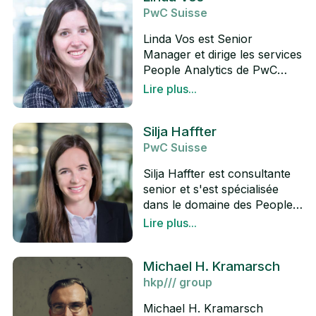
PwC Suisse
Linda Vos est Senior
Manager et dirige les services
People Analytics de PwC
Suisse et PwC Europe. Au
Lire plus...
cours de ses dix années
LinkedIn
d'activité de conseil, elle a
Silja Haffter
assisté de nombreux clients
PwC Suisse
locaux suisses et
internationaux dans tout le
Silja Haffter est consultante
spectre, du développement
senior et s'est spécialisée
d'une stratégie People
dans le domaine des People
Analytics à la mise en œuvre
Analytics après plusieurs
Lire plus...
de solutions analytiques
années d'expérience dans le
LinkedIn
complexes, et dans différents
conseil au sein de l'équipe
domaines RH, de la
Michael H. Kramarsch
Data & Analytics de PwC
planification stratégique de la
hkp/// group
Suisse. Actuellement, elle
main-d'œuvre à l'optimisation
conseille des entreprises de
du Total Reward. Diplômée
Michael H. Kramarsch
différents secteurs pour la