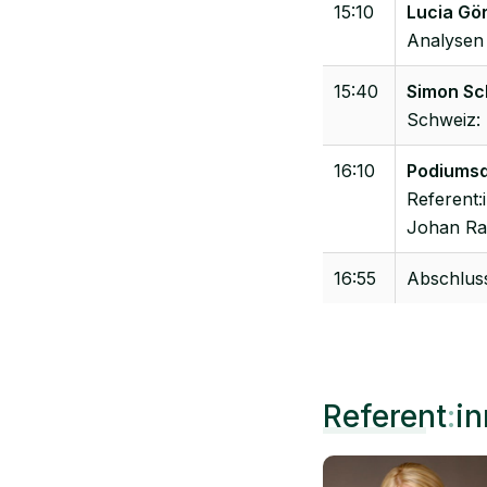
15:10
Lucia Gör
Analysen 
15:40
Simon Sch
Schweiz: S
16:10
Podiumsd
Referent:
Johan Rac
16:55
Abschlus
Referent
:
i