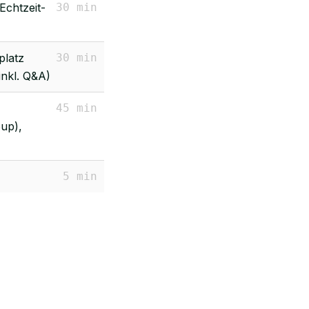
Echtzeit-
30 min
platz
30 min
(inkl. Q&A)
45 min
oup),
5 min