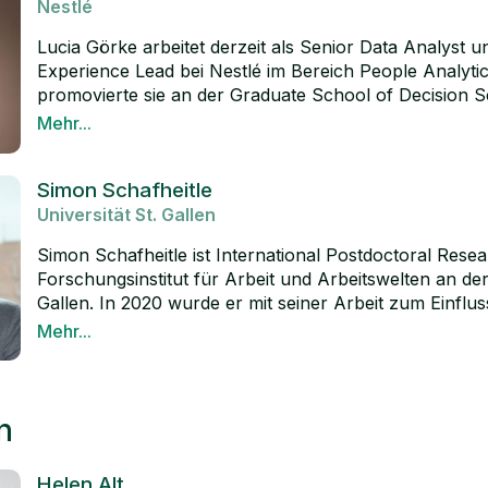
Nestlé
Lucia Görke arbeitet derzeit als Senior Data Analyst 
Experience Lead bei Nestlé im Bereich People Analyti
promovierte sie an der Graduate School of Decision S
Universität Konstanz und an der NYU. Thematisch hat 
Mehr...
beschäftigt wie autonome Teams im Vergleich zu gefü
LinkedIn
bessere Leistung zeigen, wenn sie Zielerreichungsstr
Simon Schafheitle
Während Ihrer Promotion hat Lucia zudem als Berater
Universität St. Gallen
Schweizer Finanzdienstleister gearbeitet. Zuvor hatte 
bei der Allianz SE inne. Wenn Lucia nicht bei Nestlé Da
Simon Schafheitle ist International Postdoctoral Rese
unterrichtet Sie Organisational Behavior und Führung 
Forschungsinstitut für Arbeit und Arbeitswelten an der 
St. Gallen und geht in den Bergen wandern.
Gallen. In 2020 wurde er mit seiner Arbeit zum Einfluss
Technologien auf organisationale Steuerungsprozess
Mehr...
Vertrauensbeziehungen am Arbeitsplatz des 21. Jahrh
LinkedIn
Gegenwärtig lanciert er ein Forschungsprojekt zum Th
im Performance Management” in dem es darum geht z
Technologien eingesetzt werden können, um Mitarbe
n
Höchstleistung anzuspornen, ohne jedoch die “mensc
Komponente der Arbeit zu vernachlässigen. Ab Novemb
Helen Alt