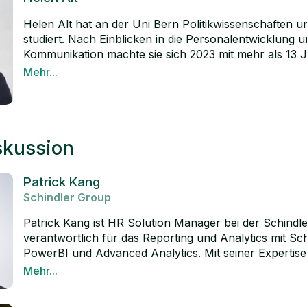
eine Online Weiterbildung an der HSG-Executive Sch
People Analytics, Digital Ethics und Trust.
Helen Alt hat an der Uni Bern Politikwissenschaften u
studiert. Nach Einblicken in die Personalentwicklung 
Kommunikation machte sie sich 2023 mit mehr als 13 
Radioerfahrung als Sprecherin und Moderatorin selbst
Mehr...
moderiert die Sendung Blaton des Berner Kulturradio
LinkedIn
regelmässig durch das Programm verschiedener Anläs
leiht sie Erklärvideos, Werbungen, Ansagen, Hörspiel
audiovisuellen Erlebnissen ihre Stimme. An der Bern
skussion
verantwortet sie die Kommunikation und Events des Ins
Transformation.
Patrick Kang
Schindler Group
Patrick Kang ist HR Solution Manager bei der Schind
verantwortlich für das Reporting und Analytics mit S
PowerBI und Advanced Analytics. Mit seiner Expertise 
über den gesamten Mitarbeiterzyklus, einschliesslich T
Mehr...
Learning & Development, Inclusion & Diversity, Nach
LinkedIn
Employee Listening. Zu seinen Projekten zählen unte