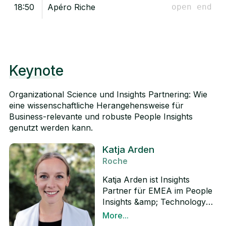
18:50
Apéro Riche
open end
Keynote
Organizational Science und Insights Partnering: Wie
eine wissenschaftliche Herangehensweise für
Business-relevante und robuste People Insights
genutzt werden kann.
Katja Arden
Roche
Katja Arden ist Insights
Partner für EMEA im People
Insights &amp; Technology
Team bei Roche. In dieser
More...
Rolle berät sie HR- und
LinkedIn