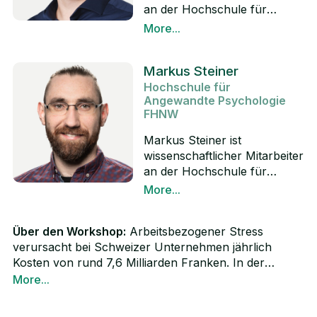
die AXA Schweiz.
an der Hochschule für
Angewandte Psychologie
More...
FHNW. Seine Arbeits- und
LinkedIn
Forschungsschwerpunkte
Markus Steiner
sind die
Hochschule für
gesundheitsförderliche
Angewandte Psychologie
Gestaltung agiler
FHNW
(Team-)Arbeit, psychische
Gefährdungen im
Markus Steiner ist
Arbeitskontext sowie der
wissenschaftlicher Mitarbeiter
Einsatz von digitalen Tools im
an der Hochschule für
betrieblichen
Angewandte Psychologie
More...
Gesundheitsmanagement.
FHNW. Dort arbeitet er vor
LinkedIn
Jonas Mumenthaler hat
allem an Projekten zur
mehrere Jahre im Startup-
Über den Workshop:
Arbeitsbezogener Stress
Vorhersage von
und Innovationsbereich
verursacht bei Schweizer Unternehmen jährlich
Gesundheitsvariablen und als
gearbeitet, bevor er
Kosten von rund 7,6 Milliarden Franken. In der
Berater im Bereich
Psychologie an der
Gesunderhaltung von Mitarbeitenden besteht also
More...
kennzahlengesteuertes
Universität Basel studierte.
grosses Potenzial, um Kosten zu sparen. Darüber
betriebliches
hinaus zeigt die Forschung, dass Arbeitsengagement
Gesundheitsmanagement.