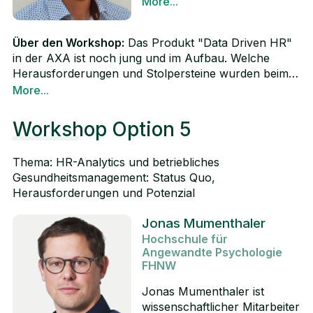
More...
Wir freuen uns auf einen spannenden Austausch mit
Switzerland.»
es, People Entscheidungen
LinkedIn
Ihnen!
auf eine fundierte Datenlage
Über den Workshop:
Das Produkt "Data Driven HR"
abzustützen und so einen
in der AXA ist noch jung und im Aufbau. Welche
Mehrwert für das Business
Herausforderungen und Stolpersteine wurden beim
und die Mitarbeitenden
Aufbau angetroffen, wie konnten diese gemeistert
More...
schaffen zu können.
werden und wo suchen wir noch Lösungen. Dieser
Ausserdem soll durch das
Workshop soll einen Einblick geben und Ideen
Produkt datengetriebene,
Workshop Option 5
sammeln, um über möglichst wenige Steine zu
automatisierte Prozesse
stolpern.
unterstützt und implementiert
Thema: HR-Analytics und betriebliches
werden. Mark Näf hat nach
Gesundheitsmanagement: Status Quo,
dem
Herausforderungen und Potenzial
Betriebswirtschaftsstudium
und einem Abstecher in eine
Jonas Mumenthaler
Unternehmensberatung in
Hochschule für
unterschiedlichsten
Angewandte Psychologie
Funktionen innerhalb der
FHNW
AXA und im HR gearbeitet,
zuletzt als Head
Jonas Mumenthaler ist
Compensation & Benefits für
wissenschaftlicher Mitarbeiter